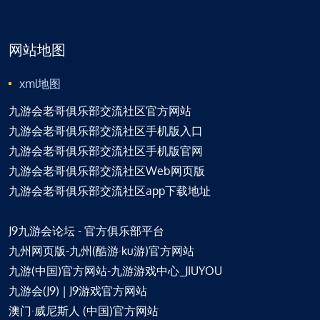
网站地图
xml地图
九游会老哥俱乐部交流社区官方网站
九游会老哥俱乐部交流社区手机版入口
九游会老哥俱乐部交流社区手机版官网
九游会老哥俱乐部交流社区Web网页版
九游会老哥俱乐部交流社区app下载地址
J9九游会论坛 - 官方俱乐部平台
九州网页版-九州(酷游·ku游)官方网站
九游(中国)官方网站-九游游戏中心_JIUYOU
九游会(J9) | J9游戏官方网站
澳门·威尼斯人 (中国)官方网站