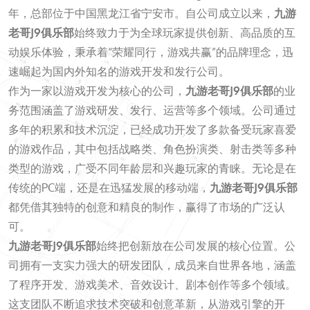
年，总部位于中国黑龙江省宁安市。自公司成立以来，
九游
老哥J9俱乐部
始终致力于为全球玩家提供创新、高品质的互
动娱乐体验，秉承着“荣耀同行，游戏共赢”的品牌理念，迅
速崛起为国内外知名的游戏开发和发行公司。
作为一家以游戏开发为核心的公司，
九游老哥J9俱乐部
的业
务范围涵盖了游戏研发、发行、运营等多个领域。公司通过
多年的积累和技术沉淀，已经成功开发了多款备受玩家喜爱
的游戏作品，其中包括战略类、角色扮演类、射击类等多种
类型的游戏，广受不同年龄层和兴趣玩家的青睐。无论是在
传统的PC端，还是在迅猛发展的移动端，
九游老哥J9俱乐部
都凭借其独特的创意和精良的制作，赢得了市场的广泛认
可。
九游老哥J9俱乐部
始终把创新放在公司发展的核心位置。公
司拥有一支实力强大的研发团队，成员来自世界各地，涵盖
了程序开发、游戏美术、音效设计、剧本创作等多个领域。
这支团队不断追求技术突破和创意革新，从游戏引擎的开