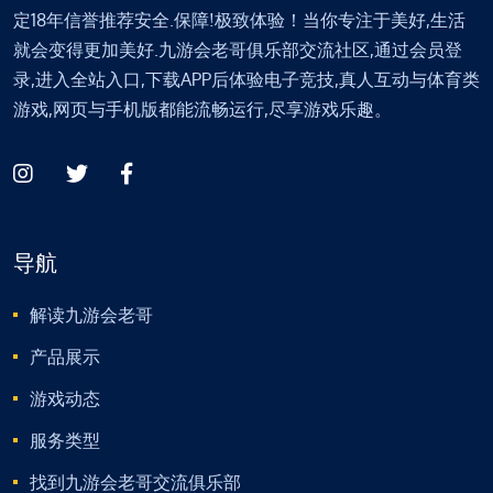
定18年信誉推荐安全.保障!极致体验！当你专注于美好,生活
就会变得更加美好.九游会老哥俱乐部交流社区,通过会员登
录,进入全站入口,下载APP后体验电子竞技,真人互动与体育类
游戏,网页与手机版都能流畅运行,尽享游戏乐趣。
导航
解读九游会老哥
产品展示
游戏动态
服务类型
找到九游会老哥交流俱乐部